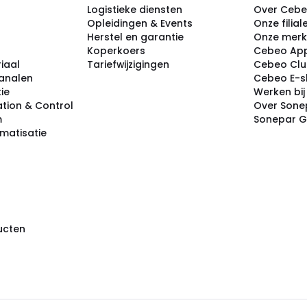
Logistieke diensten
Over Ceb
Opleidingen & Events
Onze filial
Herstel en garantie
Onze mer
Koperkoers
Cebeo Ap
iaal
Tariefwijzigingen
Cebeo Cl
analen
Cebeo E-
tie
Werken bi
tion & Control
Over Sone
m
Sonepar 
omatisatie
ducten