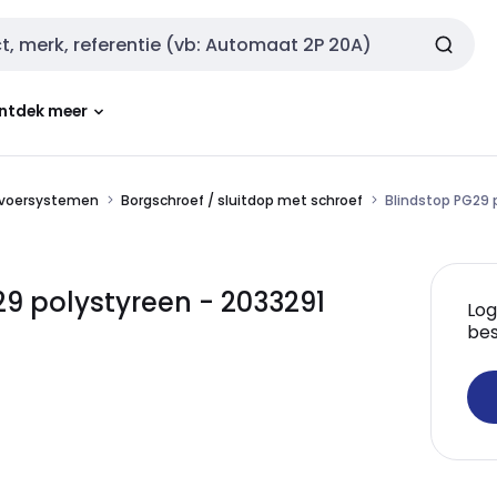
ntdek meer
nvoersystemen
Borgschroef / sluitdop met schroef
Blindstop PG29 
9 polystyreen - 2033291
Log
bes