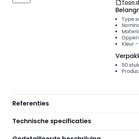
Toon 
Belangr
Type s
Nomina
Materi
Opper
Kleur
Verpakk
50
stuk
Produc
Referenties
Technische specificaties
Gedetailleerde beschrijving