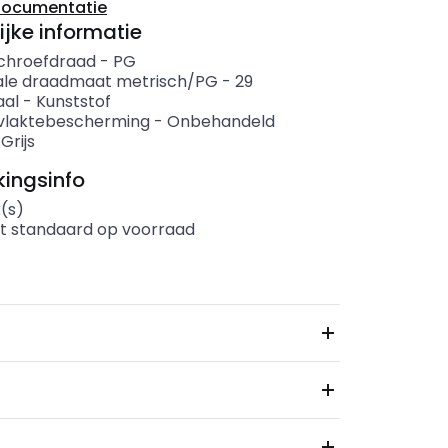
documentatie
ijke informatie
chroefdraad
-
PG
le draadmaat metrisch/PG
-
29
aal
-
Kunststof
vlaktebescherming
-
Onbehandeld
-
Grijs
ingsinfo
(s)
t standaard op voorraad