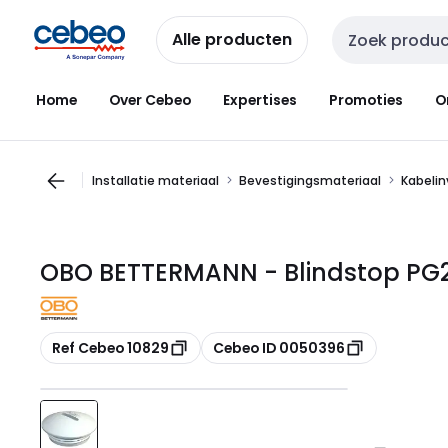
Overslaan
Overslaan
naar
naar
Alle producten
Zoekveld invoer
navigatie
inhoud
Home
Over Cebeo
Expertises
Promoties
O
Installatie materiaal
Bevestigingsmateriaal
Kabeli
OBO BETTERMANN - Blindstop PG2
Kopiëren
Kopiëren
Ref Cebeo 10829
Cebeo ID 0050396