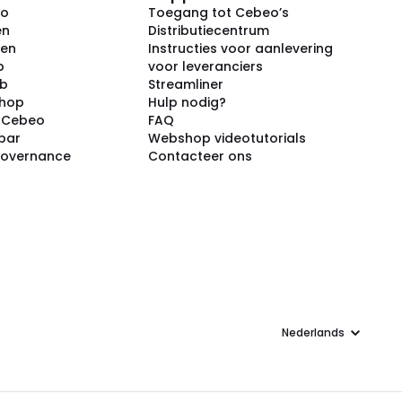
eo
Toegang tot Cebeo’s
en
Distributiecentrum
ken
Instructies voor aanlevering
p
voor leveranciers
ub
Streamliner
shop
Hulp nodig?
j Cebeo
FAQ
par
Webshop videotutorials
Governance
Contacteer ons
Taal