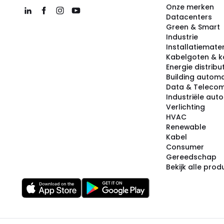
Onze merken
Datacenters
Green & Smart
Industrie
Installatiemater
Kabelgoten & k
Energie distribu
Building automa
Data & Teleco
Industriële aut
Verlichting
HVAC
Renewable
Kabel
Consumer
Gereedschap
Bekijk alle pro