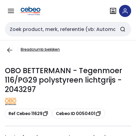
Overslaan
Overslaan
naar
naar
navigatie
inhoud
Zoekveld invoer
Breadcrumb bekijken
OBO BETTERMANN - Tegenmoer
116/PG29 polystyreen lichtgrijs -
2043297
Kopiëren
Kopiëren
Ref Cebeo 11629
Cebeo ID 0050401