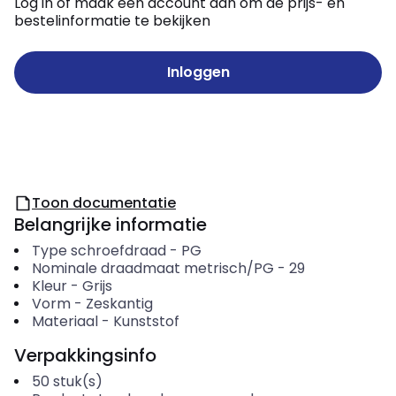
Log in of maak een account aan om de prijs- en
bestelinformatie te bekijken
Inloggen
Toon documentatie
Belangrijke informatie
Type schroefdraad
-
PG
Nominale draadmaat metrisch/PG
-
29
Kleur
-
Grijs
Vorm
-
Zeskantig
Materiaal
-
Kunststof
Verpakkingsinfo
50
stuk(s)