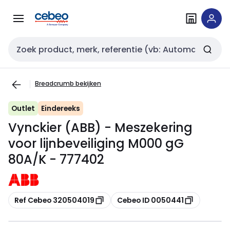
Overslaan
Overslaan
naar
naar
navigatie
inhoud
Zoekveld invoer
Breadcrumb bekijken
Outlet
Eindereeks
Vynckier (ABB) - Meszekering
voor lijnbeveiliging M000 gG
80A/K - 777402
Kopiëren
Kopiëren
Ref Cebeo 320504019
Cebeo ID 0050441