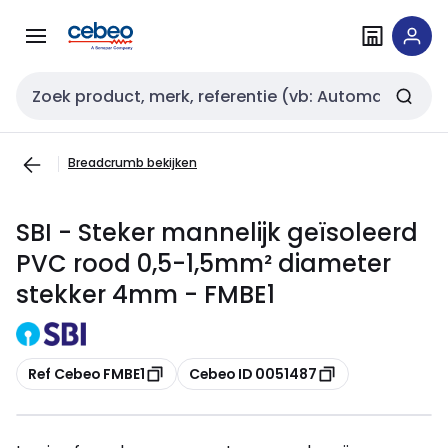
Overslaan
Overslaan
naar
naar
navigatie
inhoud
Zoekveld invoer
Breadcrumb bekijken
SBI - Steker mannelijk geïsoleerd
PVC rood 0,5-1,5mm² diameter
stekker 4mm - FMBE1
Kopiëren
Kopiëren
Ref Cebeo FMBE1
Cebeo ID 0051487