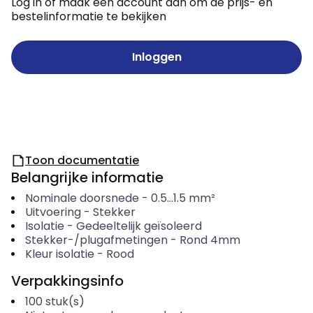
Log in of maak een account aan om de prijs- en
bestelinformatie te bekijken
Inloggen
Toon documentatie
Belangrijke informatie
Nominale doorsnede
-
0.5...1.5
mm²
Uitvoering
-
Stekker
Isolatie
-
Gedeeltelijk geïsoleerd
Stekker-/plugafmetingen
-
Rond 4mm
Kleur isolatie
-
Rood
Verpakkingsinfo
100
stuk(s)