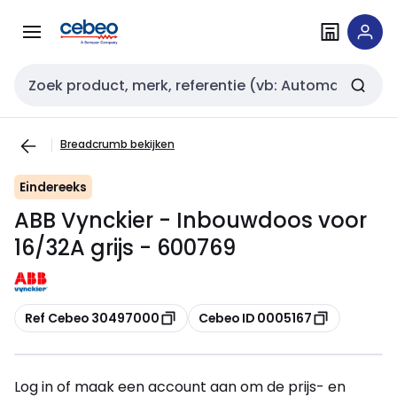
Overslaan
Overslaan
naar
naar
navigatie
inhoud
Zoekveld invoer
Breadcrumb bekijken
Eindereeks
ABB Vynckier - Inbouwdoos voor
16/32A grijs - 600769
Kopiëren
Kopiëren
Ref Cebeo 30497000
Cebeo ID 0005167
Log in of maak een account aan om de prijs- en