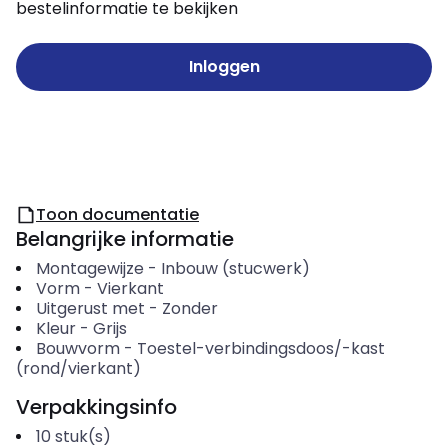
bestelinformatie te bekijken
Inloggen
Toon documentatie
Belangrijke informatie
Montagewijze
-
Inbouw (stucwerk)
Vorm
-
Vierkant
Uitgerust met
-
Zonder
Kleur
-
Grijs
Bouwvorm
-
Toestel-verbindingsdoos/-kast
(rond/vierkant)
Verpakkingsinfo
10
stuk(s)