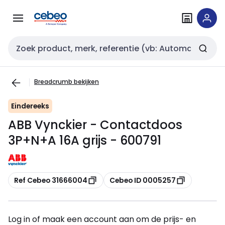
Overslaan
Overslaan
naar
naar
navigatie
inhoud
Zoekveld invoer
Breadcrumb bekijken
Eindereeks
ABB Vynckier - Contactdoos
3P+N+A 16A grijs - 600791
Kopiëren
Kopiëren
Ref Cebeo 31666004
Cebeo ID 0005257
Log in of maak een account aan om de prijs- en