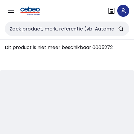
Overslaan
Overslaan
naar
naar
navigatie
inhoud
Zoekveld invoer
Dit product is niet meer beschikbaar
0005272