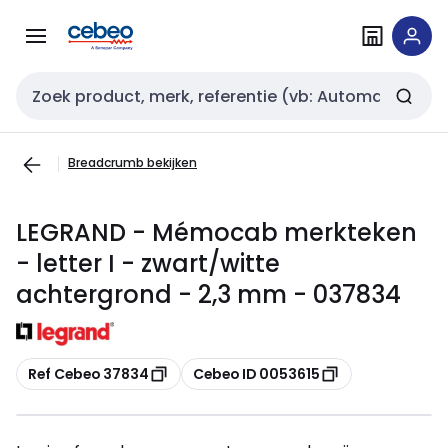
Overslaan
Overslaan
naar
naar
navigatie
inhoud
Zoekveld invoer
Breadcrumb bekijken
LEGRAND - Mémocab merkteken
- letter I - zwart/witte
achtergrond - 2,3 mm - 037834
Kopiëren
Kopiëren
Ref Cebeo 37834
Cebeo ID 0053615