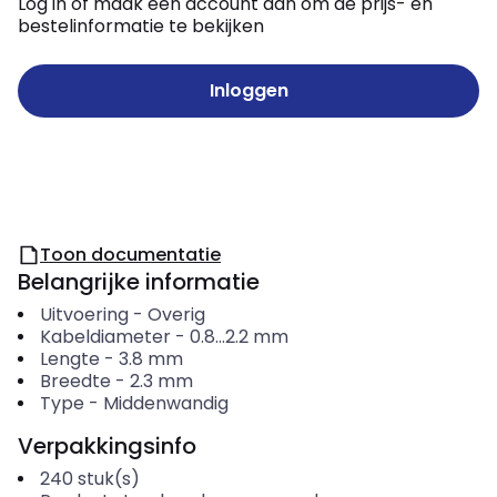
Log in of maak een account aan om de prijs- en
bestelinformatie te bekijken
Inloggen
Toon documentatie
Belangrijke informatie
Uitvoering
-
Overig
Kabeldiameter
-
0.8...2.2
mm
Lengte
-
3.8
mm
Breedte
-
2.3
mm
Type
-
Middenwandig
Verpakkingsinfo
240
stuk(s)