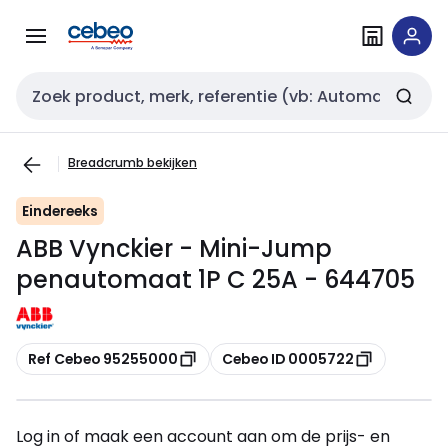
Overslaan
Overslaan
naar
naar
navigatie
inhoud
Zoekveld invoer
Breadcrumb bekijken
Eindereeks
ABB Vynckier - Mini-Jump
penautomaat 1P C 25A - 644705
Kopiëren
Kopiëren
Ref Cebeo 95255000
Cebeo ID 0005722
Log in of maak een account aan om de prijs- en