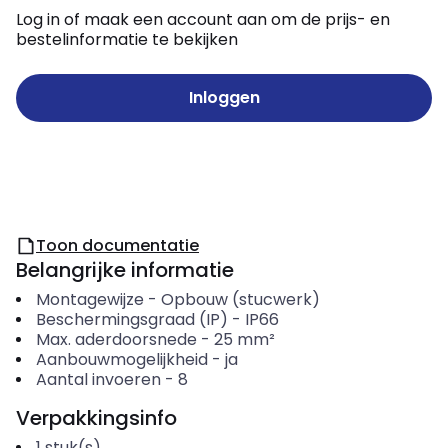
Log in of maak een account aan om de prijs- en
bestelinformatie te bekijken
Inloggen
Toon documentatie
Belangrijke informatie
Montagewijze
-
Opbouw (stucwerk)
Beschermingsgraad (IP)
-
IP66
Max. aderdoorsnede
-
25
mm²
Aanbouwmogelijkheid
-
ja
Aantal invoeren
-
8
Verpakkingsinfo
1
stuk(s)