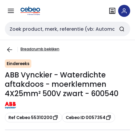
Overslaan
Overslaan
naar
naar
navigatie
inhoud
Zoekveld invoer
Breadcrumb bekijken
Eindereeks
ABB Vynckier - Waterdichte
aftakdoos - moerklemmen
4X25mm² 500V zwart - 600540
Kopiëren
Kopiëren
Ref Cebeo 55310200
Cebeo ID 0057354