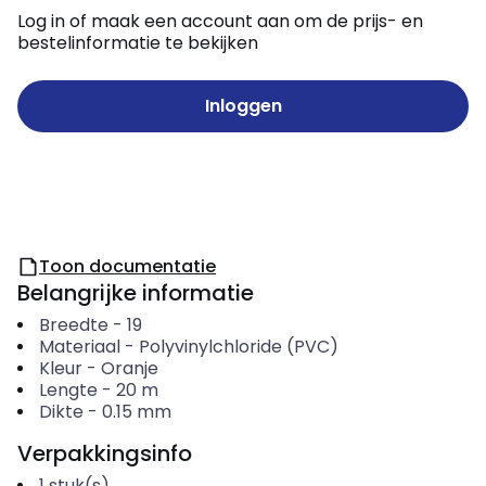
Log in of maak een account aan om de prijs- en
bestelinformatie te bekijken
Inloggen
Toon documentatie
Belangrijke informatie
Breedte
-
19
Materiaal
-
Polyvinylchloride (PVC)
Kleur
-
Oranje
Lengte
-
20
m
Dikte
-
0.15
mm
Verpakkingsinfo
1
stuk(s)