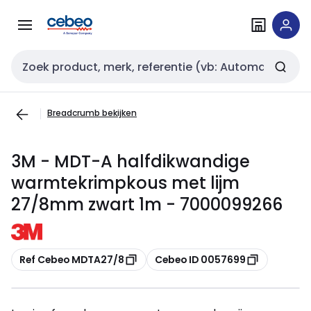
Overslaan
Overslaan
naar
naar
navigatie
inhoud
Zoekveld invoer
Breadcrumb bekijken
3M - MDT-A halfdikwandige
warmtekrimpkous met lijm
27/8mm zwart 1m - 7000099266
Kopiëren
Kopiëren
Ref Cebeo MDTA27/8
Cebeo ID 0057699