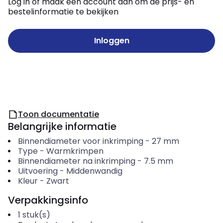
Log in of maak een account aan om de prijs- en
bestelinformatie te bekijken
Inloggen
Toon documentatie
Belangrijke informatie
Binnendiameter voor inkrimping
-
27
mm
Type
-
Warmkrimpen
Binnendiameter na inkrimping
-
7.5
mm
Uitvoering
-
Middenwandig
Kleur
-
Zwart
Verpakkingsinfo
1
stuk(s)