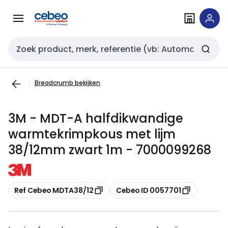
Overslaan
Overslaan
naar
naar
navigatie
inhoud
Zoekveld invoer
Breadcrumb bekijken
3M - MDT-A halfdikwandige
warmtekrimpkous met lijm
38/12mm zwart 1m - 7000099268
Kopiëren
Kopiëren
Ref Cebeo MDTA38/12
Cebeo ID 0057701