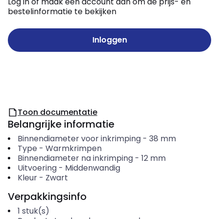
Log in of maak een account aan om de prijs- en
bestelinformatie te bekijken
Inloggen
Toon documentatie
Belangrijke informatie
Binnendiameter voor inkrimping
-
38
mm
Type
-
Warmkrimpen
Binnendiameter na inkrimping
-
12
mm
Uitvoering
-
Middenwandig
Kleur
-
Zwart
Verpakkingsinfo
1
stuk(s)