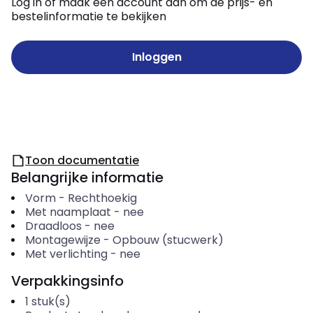
Log in of maak een account aan om de prijs- en
bestelinformatie te bekijken
Inloggen
Toon documentatie
Belangrijke informatie
Vorm
-
Rechthoekig
Met naamplaat
-
nee
Draadloos
-
nee
Montagewijze
-
Opbouw (stucwerk)
Met verlichting
-
nee
Verpakkingsinfo
1
stuk(s)