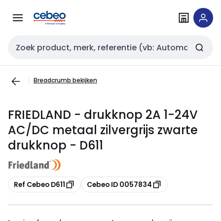
Overslaan
Overslaan
naar
naar
navigatie
inhoud
Zoekveld invoer
Breadcrumb bekijken
FRIEDLAND - drukknop 2A 1-24V
AC/DC metaal zilvergrijs zwarte
drukknop - D611
Kopiëren
Kopiëren
Ref Cebeo D611
Cebeo ID 0057834