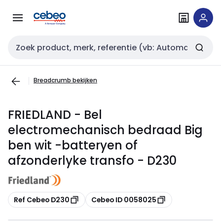
Overslaan
Overslaan
naar
naar
navigatie
inhoud
Zoekveld invoer
Breadcrumb bekijken
FRIEDLAND - Bel
electromechanisch bedraad Big
ben wit -batteryen of
afzonderlyke transfo - D230
Kopiëren
Kopiëren
Ref Cebeo D230
Cebeo ID 0058025