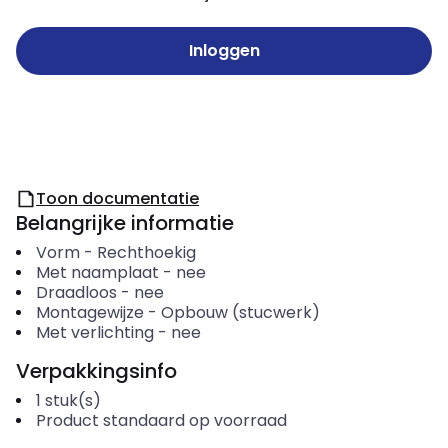
Inloggen
Toon documentatie
Belangrijke informatie
Vorm
-
Rechthoekig
Met naamplaat
-
nee
Draadloos
-
nee
Montagewijze
-
Opbouw (stucwerk)
Met verlichting
-
nee
Verpakkingsinfo
1
stuk(s)
Product standaard op voorraad