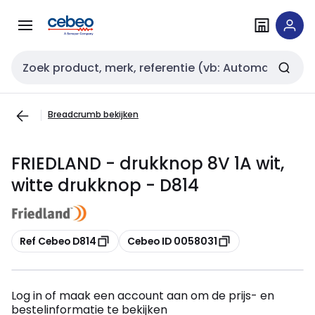
Overslaan
Overslaan
naar
naar
navigatie
inhoud
Zoekveld invoer
Breadcrumb bekijken
FRIEDLAND - drukknop 8V 1A wit,
witte drukknop - D814
Kopiëren
Kopiëren
Ref Cebeo D814
Cebeo ID 0058031
Log in of maak een account aan om de prijs- en
bestelinformatie te bekijken