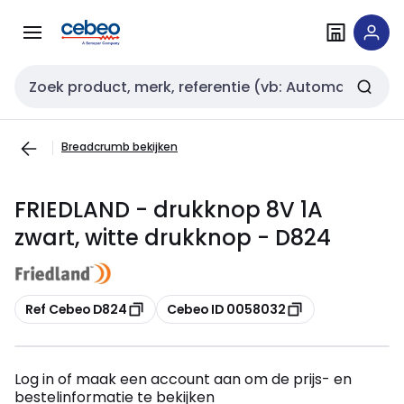
Overslaan
Overslaan
naar
naar
navigatie
inhoud
Zoekveld invoer
Breadcrumb bekijken
FRIEDLAND - drukknop 8V 1A
zwart, witte drukknop - D824
Kopiëren
Kopiëren
Ref Cebeo D824
Cebeo ID 0058032
Log in of maak een account aan om de prijs- en
bestelinformatie te bekijken