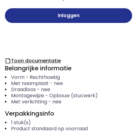
Inloggen
Toon documentatie
Belangrijke informatie
Vorm
-
Rechthoekig
Met naamplaat
-
nee
Draadloos
-
nee
Montagewijze
-
Opbouw (stucwerk)
Met verlichting
-
nee
Verpakkingsinfo
1
stuk(s)
Product standaard op voorraad