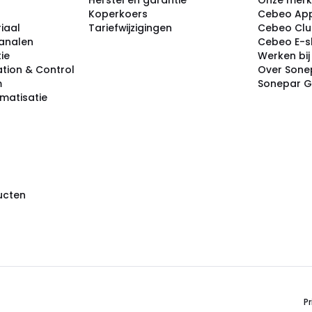
Herstel en garantie
Onze mer
Koperkoers
Cebeo Ap
iaal
Tariefwijzigingen
Cebeo Cl
analen
Cebeo E-
tie
Werken bi
tion & Control
Over Sone
m
Sonepar 
omatisatie
ducten
Pr