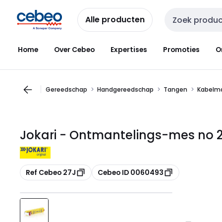
Overslaan
Overslaan
naar
naar
Alle producten
Zoekveld invoer
navigatie
inhoud
Home
Over Cebeo
Expertises
Promoties
O
Gereedschap
Handgereedschap
Tangen
Kabelma
Jokari - Ontmantelings-mes no 2
Kopiëren
Kopiëren
Ref Cebeo 27J
Cebeo ID 0060493