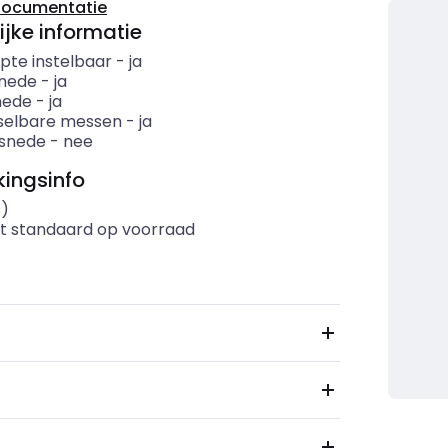
documentatie
ijke informatie
pte instelbaar
-
ja
nede
-
ja
nede
-
ja
selbare messen
-
ja
lsnede
-
nee
ingsinfo
s)
t standaard op voorraad