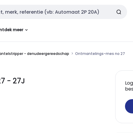
ntdek meer
ntelstripper - denudeergereedschap
Ontmantelings-mes no 27
7 - 27J
Log
bes