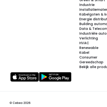
Green & Smart
Industrie
Installatiemater
Kabelgoten & k
Energie distribu
Building automa
Data & Teleco
Industriële aut
Verlichting
HVAC
Renewable
Kabel
Consumer
Gereedschap
Bekijk alle pro
© Cebeo 2026