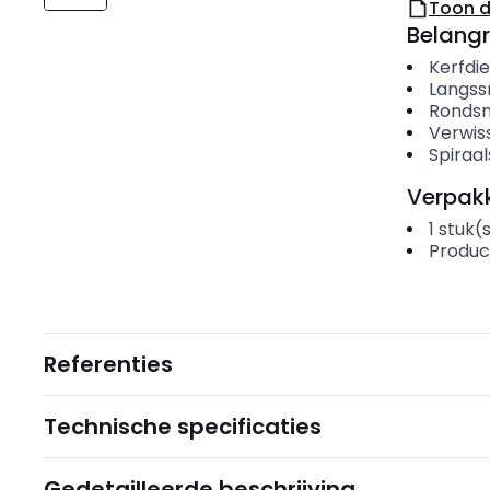
Toon 
Belangr
Kerfdie
Langss
Ronds
Verwis
Spiraa
Verpakk
1
stuk(
Produc
Referenties
Technische specificaties
Gedetailleerde beschrijving