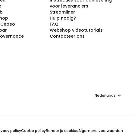
ken
Instructies voor aanlevering
p
voor leveranciers
ub
Streamliner
shop
Hulp nodig?
j Cebeo
FAQ
par
Webshop videotutorials
Governance
Contacteer ons
Taal
ivacy policy
Cookie policy
Beheer je cookies
Algemene voorwaarden