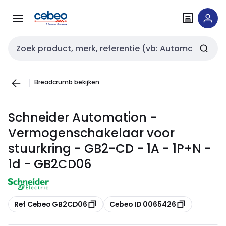
Overslaan
Overslaan
naar
naar
navigatie
inhoud
Zoekveld invoer
Breadcrumb bekijken
Schneider Automation -
Vermogenschakelaar voor
stuurkring - GB2-CD - 1A - 1P+N -
1d - GB2CD06
Kopiëren
Kopiëren
Ref Cebeo GB2CD06
Cebeo ID 0065426