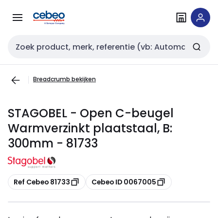
Overslaan
Overslaan
naar
naar
navigatie
inhoud
Zoekveld invoer
Breadcrumb bekijken
STAGOBEL - Open C-beugel
Warmverzinkt plaatstaal, B:
300mm - 81733
Kopiëren
Kopiëren
Ref Cebeo 81733
Cebeo ID 0067005