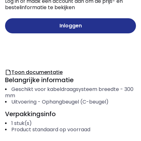
Log in of maak een account aan om de prijs- en
bestelinformatie te bekijken
Inloggen
Toon documentatie
Belangrijke informatie
Geschikt voor kabeldraagsysteem breedte
-
300
mm
Uitvoering
-
Ophangbeugel (C-beugel)
Verpakkingsinfo
1
stuk(s)
Product standaard op voorraad