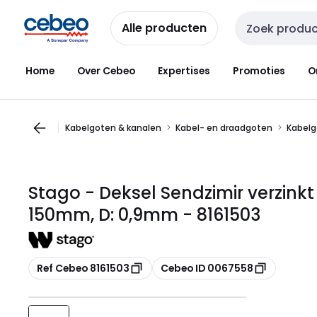
Overslaan
Overslaan
naar
naar
Alle producten
Zoekveld invoer
navigatie
inhoud
Home
Over Cebeo
Expertises
Promoties
O
Kabelgoten & kanalen
Kabel- en draadgoten
Kabelg
Stago - Deksel Sendzimir verzinkt
150mm, D: 0,9mm - 8161503
Kopiëren
Kopiëren
Ref Cebeo 8161503
Cebeo ID 0067558