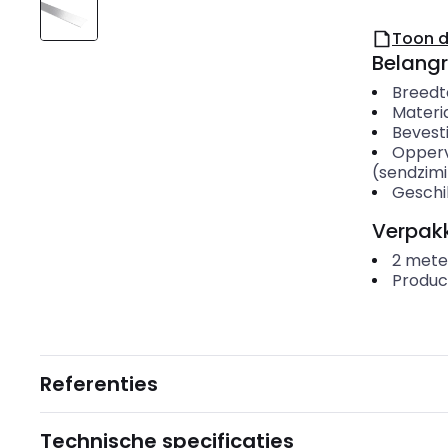
Toon 
Belangr
Breedt
Materi
Bevesti
Opper
(sendzimi
Geschi
Verpakk
2
mete
Produc
Referenties
Technische specificaties