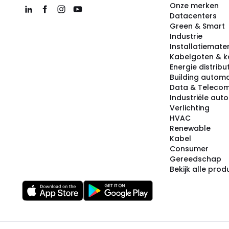
Onze merken
Datacenters
Green & Smart
Industrie
Installatiemater
Kabelgoten & k
Energie distribu
Building automa
Data & Teleco
Industriële aut
Verlichting
HVAC
Renewable
Kabel
Consumer
Gereedschap
Bekijk alle pro