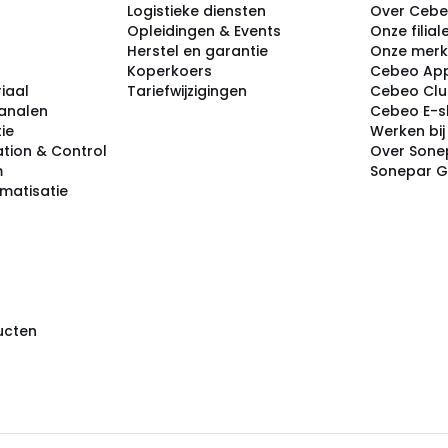
Logistieke diensten
Over Ceb
Opleidingen & Events
Onze filial
Herstel en garantie
Onze mer
Koperkoers
Cebeo Ap
iaal
Tariefwijzigingen
Cebeo Cl
analen
Cebeo E-
tie
Werken bi
tion & Control
Over Sone
m
Sonepar 
omatisatie
ducten