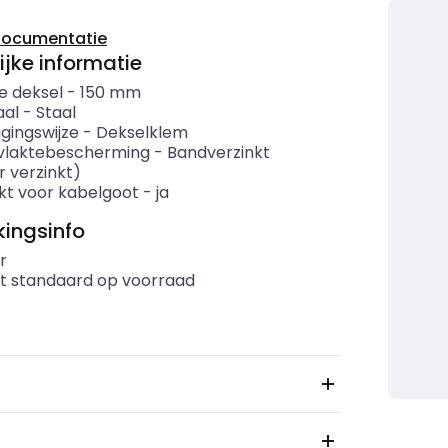
documentatie
ijke informatie
e deksel
-
150
mm
aal
-
Staal
gingswijze
-
Dekselklem
vlaktebescherming
-
Bandverzinkt
r verzinkt)
kt voor kabelgoot
-
ja
ingsinfo
r
t standaard op voorraad