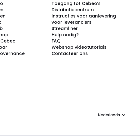
eo
Toegang tot Cebeo’s
en
Distributiecentrum
ken
Instructies voor aanlevering
p
voor leveranciers
ub
Streamliner
shop
Hulp nodig?
j Cebeo
FAQ
par
Webshop videotutorials
Governance
Contacteer ons
Taal