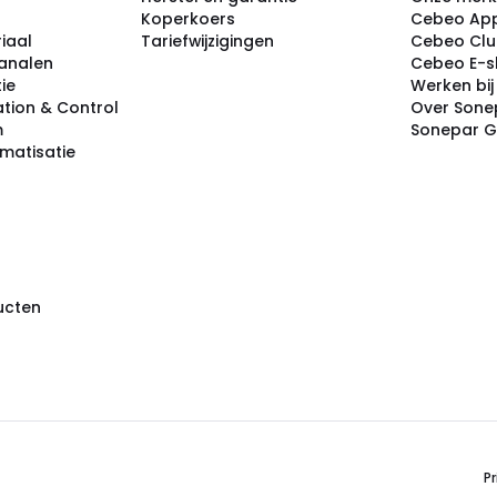
Koperkoers
Cebeo Ap
iaal
Tariefwijzigingen
Cebeo Cl
analen
Cebeo E-
tie
Werken bi
tion & Control
Over Sone
m
Sonepar 
omatisatie
ducten
Pr