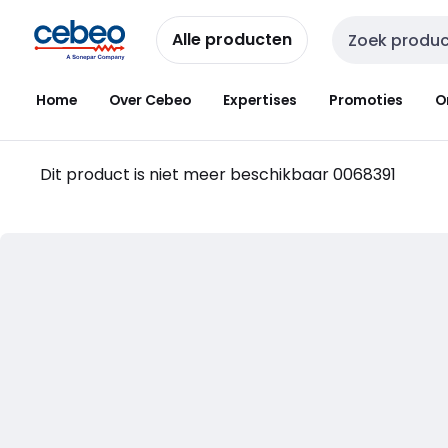
Overslaan
Overslaan
naar
naar
Alle producten
Zoekveld invoer
navigatie
inhoud
Home
Over Cebeo
Expertises
Promoties
O
Dit product is niet meer beschikbaar
0068391