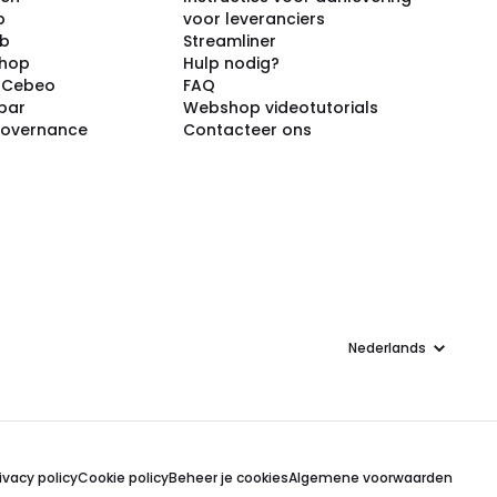
p
voor leveranciers
ub
Streamliner
shop
Hulp nodig?
j Cebeo
FAQ
par
Webshop videotutorials
Governance
Contacteer ons
Taal
ivacy policy
Cookie policy
Beheer je cookies
Algemene voorwaarden