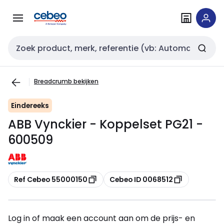
Overslaan
Overslaan
naar
naar
navigatie
inhoud
Zoekveld invoer
Breadcrumb bekijken
Eindereeks
ABB Vynckier - Koppelset PG21 -
600509
Kopiëren
Kopiëren
Ref Cebeo 55000150
Cebeo ID 0068512
Log in of maak een account aan om de prijs- en