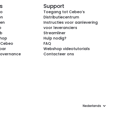
s
Support
eo
Toegang tot Cebeo’s
en
Distributiecentrum
ken
Instructies voor aanlevering
p
voor leveranciers
ub
Streamliner
shop
Hulp nodig?
j Cebeo
FAQ
par
Webshop videotutorials
Governance
Contacteer ons
Taal