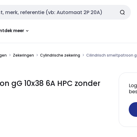
ntdek meer
ngen
Zekeringen
Cylindrische zekering
Cilindrisch smeltpatroon g
oon gG 10x38 6A HPC zonder
Log
bes