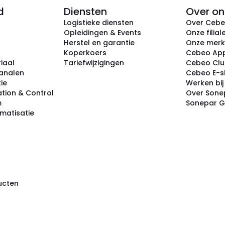
d
Diensten
Over on
Logistieke diensten
Over Ceb
Opleidingen & Events
Onze filial
Herstel en garantie
Onze mer
Koperkoers
Cebeo Ap
iaal
Tariefwijzigingen
Cebeo Cl
analen
Cebeo E-
tie
Werken bi
tion & Control
Over Sone
m
Sonepar 
omatisatie
ducten