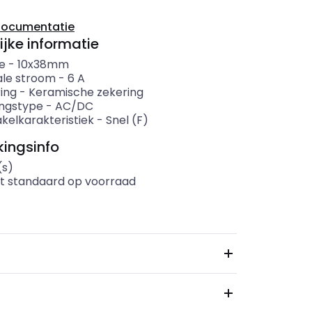
documentatie
ijke informatie
e
-
10x38mm
le stroom
-
6
A
ing
-
Keramische zekering
ngstype
-
AC/DC
kelkarakteristiek
-
Snel (F)
ingsinfo
(s)
t standaard op voorraad