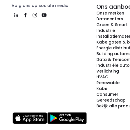
Volg ons op sociale media
Ons aanbo
Onze merken
Datacenters
Green & Smart
Industrie
Installatiemater
Kabelgoten & k
Energie distribu
Building automa
Data & Teleco
Industriële aut
Verlichting
HVAC
Renewable
Kabel
Consumer
Gereedschap
Bekijk alle pro