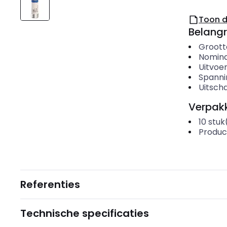
Toon 
Belangr
Groott
Nomina
Uitvoer
Spanni
Uitscha
Verpakk
10
stuk
Produc
Referenties
Technische specificaties