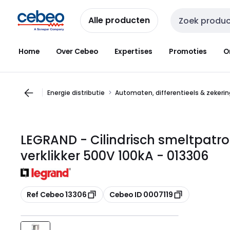
Overslaan
Overslaan
naar
naar
Alle producten
Zoekveld invoer
navigatie
inhoud
Home
Over Cebeo
Expertises
Promoties
O
Energie distributie
Automaten, differentieels & zekeri
LEGRAND - Cilindrisch smeltpatr
verklikker 500V 100kA - 013306
Kopiëren
Kopiëren
Ref Cebeo 13306
Cebeo ID 0007119