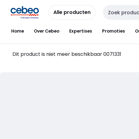
Overslaan
Overslaan
naar
naar
Alle producten
Zoekveld invoer
navigatie
inhoud
Home
Over Cebeo
Expertises
Promoties
O
Dit product is niet meer beschikbaar
0071331