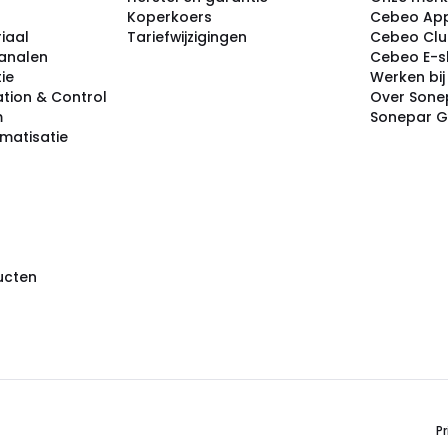
Koperkoers
Cebeo Ap
iaal
Tariefwijzigingen
Cebeo Cl
analen
Cebeo E-
tie
Werken bi
tion & Control
Over Sone
m
Sonepar 
omatisatie
ducten
Pr