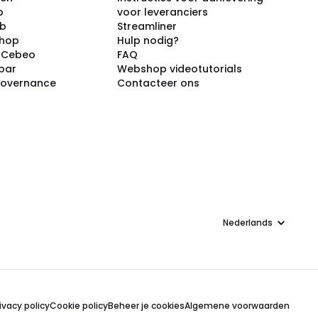
p
voor leveranciers
ub
Streamliner
shop
Hulp nodig?
j Cebeo
FAQ
par
Webshop videotutorials
Governance
Contacteer ons
Taal
ivacy policy
Cookie policy
Beheer je cookies
Algemene voorwaarden