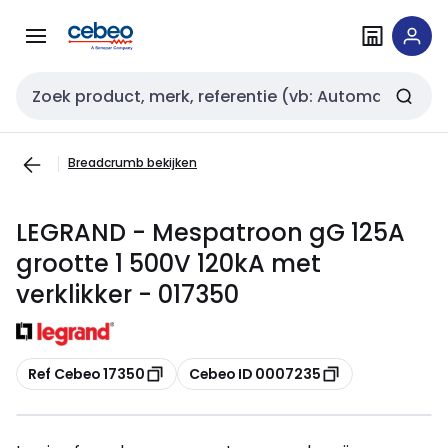
Overslaan
Overslaan
naar
naar
navigatie
inhoud
Zoekveld invoer
Breadcrumb bekijken
LEGRAND - Mespatroon gG 125A
grootte 1 500V 120kA met
verklikker - 017350
Kopiëren
Kopiëren
Ref Cebeo 17350
Cebeo ID 0007235