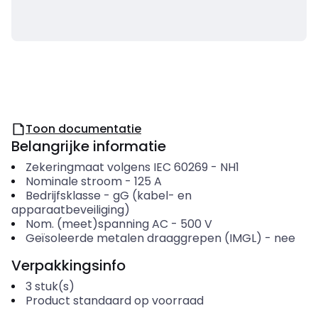
Toon documentatie
Belangrijke informatie
Zekeringmaat volgens IEC 60269
-
NH1
Nominale stroom
-
125
A
Bedrijfsklasse
-
gG (kabel- en
apparaatbeveiliging)
Nom. (meet)spanning AC
-
500
V
Geïsoleerde metalen draaggrepen (IMGL)
-
nee
Verpakkingsinfo
3
stuk(s)
Product standaard op voorraad