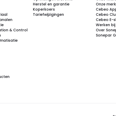
Herstel en garantie
Onze mer
Koperkoers
Cebeo Ap
iaal
Tariefwijzigingen
Cebeo Cl
analen
Cebeo E-
tie
Werken bi
tion & Control
Over Sone
m
Sonepar 
omatisatie
ducten