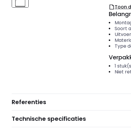
Toon 
Belangr
Montag
Soort 
Uitvoer
Materi
Type d
Verpakk
1
stuk(
Niet r
Referenties
Technische specificaties