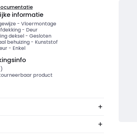
documentatie
ijke informatie
ewijze
-
Vloermontage
afdekking
-
Deur
ing deksel
-
Gesloten
aal behuizing
-
Kunststof
eur
-
Enkel
ingsinfo
s)
etourneerbaar product