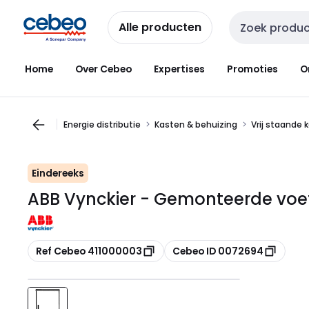
Overslaan
Overslaan
naar
naar
Alle producten
Zoekveld invoer
navigatie
inhoud
Home
Over Cebeo
Expertises
Promoties
O
Energie distributie
Kasten & behuizing
Vrij staande 
Eindereeks
ABB Vynckier - Gemonteerde voe
Kopiëren
Kopiëren
Ref Cebeo 411000003
Cebeo ID 0072694