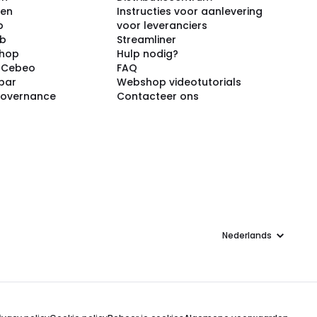
ken
Instructies voor aanlevering
p
voor leveranciers
ub
Streamliner
shop
Hulp nodig?
j Cebeo
FAQ
par
Webshop videotutorials
Governance
Contacteer ons
Taal