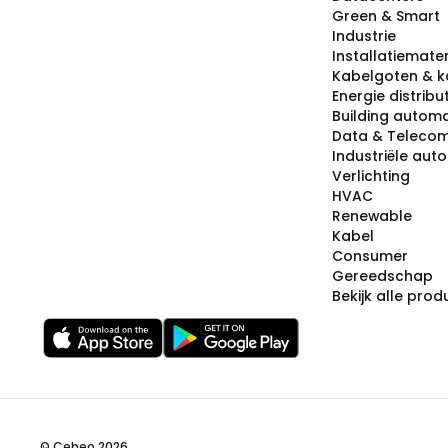
Green & Smart
Industrie
Installatiemater
Kabelgoten & k
Energie distribu
Building automa
Data & Teleco
Industriële aut
Verlichting
HVAC
Renewable
Kabel
Consumer
Gereedschap
Bekijk alle pro
© Cebeo 2026