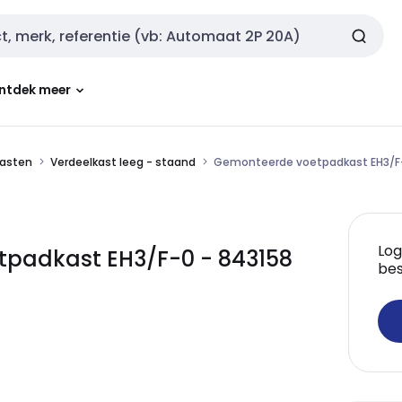
ntdek meer
kasten
Verdeelkast leeg - staand
Gemonteerde voetpadkast EH3/F
Log
tpadkast EH3/F-0 - 843158
bes