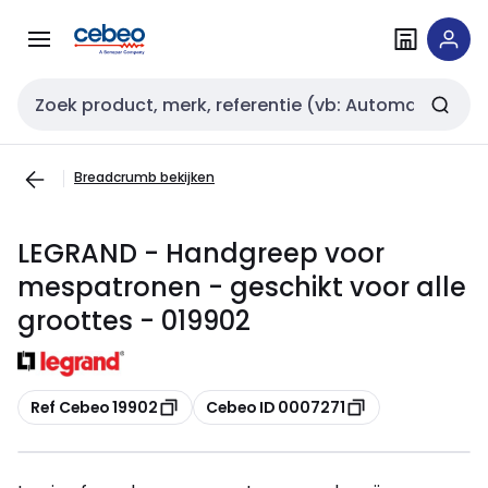
Overslaan
Overslaan
naar
naar
navigatie
inhoud
Zoekveld invoer
Breadcrumb bekijken
LEGRAND - Handgreep voor
mespatronen - geschikt voor alle
groottes - 019902
Kopiëren
Kopiëren
Ref Cebeo 19902
Cebeo ID 0007271