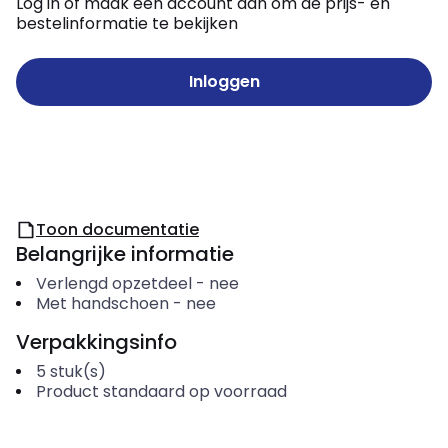
Log in of maak een account aan om de prijs- en
bestelinformatie te bekijken
Inloggen
Toon documentatie
Belangrijke informatie
Verlengd opzetdeel
-
nee
Met handschoen
-
nee
Verpakkingsinfo
5
stuk(s)
Product standaard op voorraad