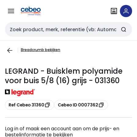
Overslaan
Overslaan
naar
naar
navigatie
inhoud
Zoekveld invoer
Breadcrumb bekijken
LEGRAND - Buisklem polyamide
voor buis 5/8 (16) grijs - 031360
Kopiëren
Kopiëren
Ref Cebeo 31360
Cebeo ID 0007362
Log in of maak een account aan om de prijs- en
bestelinformatie te bekijken