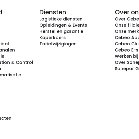
d
Diensten
Over on
Logistieke diensten
Over Ceb
Opleidingen & Events
Onze filial
Herstel en garantie
Onze mer
Koperkoers
Cebeo Ap
iaal
Tariefwijzigingen
Cebeo Cl
analen
Cebeo E-
tie
Werken bi
tion & Control
Over Sone
m
Sonepar 
omatisatie
ducten