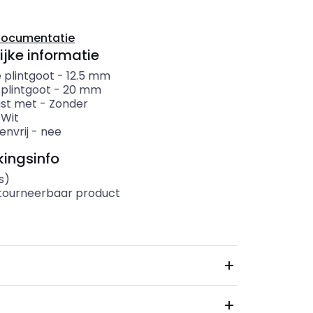
documentatie
ijke informatie
 plintgoot
-
12.5
mm
 plintgoot
-
20
mm
ust met
-
Zonder
-
Wit
envrij
-
nee
ingsinfo
s)
etourneerbaar product