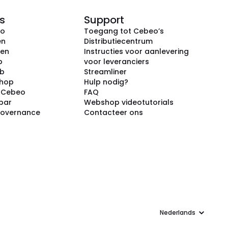
s
Support
eo
Toegang tot Cebeo’s
en
Distributiecentrum
ken
Instructies voor aanlevering
p
voor leveranciers
ub
Streamliner
shop
Hulp nodig?
j Cebeo
FAQ
par
Webshop videotutorials
Governance
Contacteer ons
Taal