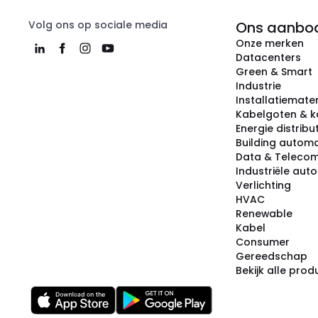
Volg ons op sociale media
Ons aanbo
Onze merken
Datacenters
Green & Smart
Industrie
Installatiemater
Kabelgoten & k
Energie distribu
Building automa
Data & Teleco
Industriële aut
Verlichting
HVAC
Renewable
Kabel
Consumer
Gereedschap
Bekijk alle pro