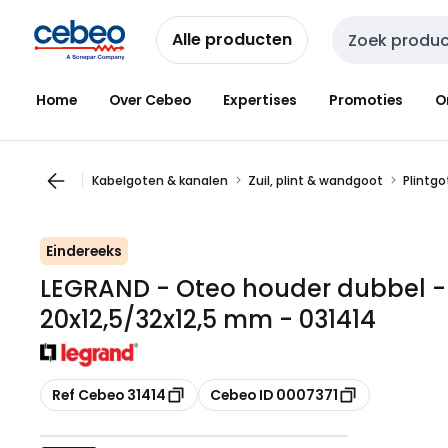
Overslaan
Overslaan
naar
naar
Alle producten
Zoekveld invoer
navigatie
inhoud
Home
Over Cebeo
Expertises
Promoties
O
Kabelgoten & kanalen
Zuil, plint & wandgoot
Plintg
Eindereeks
LEGRAND - Oteo houder dubbel - h
20x12,5/32x12,5 mm - 031414
Kopiëren
Kopiëren
Ref Cebeo 31414
Cebeo ID 0007371