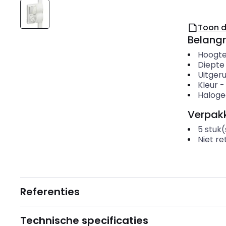
Toon 
Belangr
Hoogte
Diepte
Uitger
Kleur
Haloge
Verpakk
5
stuk(
Niet r
Referenties
Technische specificaties