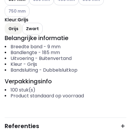
Andere varianten (Huidige combinatie niet mogelijk)
750 mm
Kleur
:
Grijs
Grijs
Zwart
Belangrijke informatie
Breedte band
-
9
mm
Bandlengte
-
185
mm
Uitvoering
-
Buitenvertand
Kleur
-
Grijs
Bandsluiting
-
Dubbelsluitkop
Verpakkingsinfo
100
stuk(s)
Product standaard op voorraad
Referenties