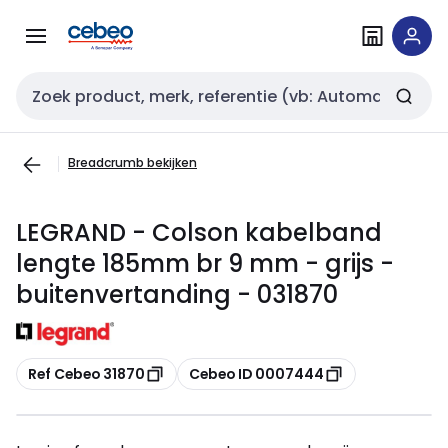
Overslaan
Overslaan
naar
naar
navigatie
inhoud
Zoekveld invoer
Breadcrumb bekijken
LEGRAND - Colson kabelband
lengte 185mm br 9 mm - grijs -
buitenvertanding - 031870
Kopiëren
Kopiëren
Ref Cebeo 31870
Cebeo ID 0007444