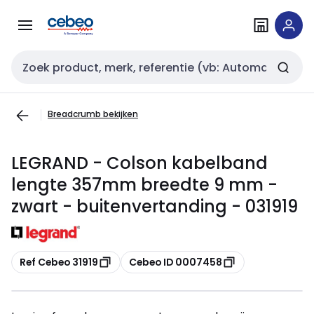
Overslaan
Overslaan
naar
naar
navigatie
inhoud
Zoekveld invoer
Breadcrumb bekijken
LEGRAND - Colson kabelband
lengte 357mm breedte 9 mm -
zwart - buitenvertanding - 031919
Kopiëren
Kopiëren
Ref Cebeo 31919
Cebeo ID 0007458