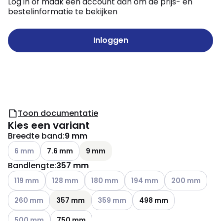
Log in of maak een account aan om de prijs- en
bestelinformatie te bekijken
Inloggen
Toon documentatie
Kies een variant
Breedte band
:
9 mm
Andere varianten (Huidige combinatie niet mogelijk)
6 mm
7.6 mm
9 mm
Bandlengte
:
357 mm
Andere varianten (Huidige combinatie niet mogelijk)
Andere varianten (Huidige combinatie niet mogelij
Andere varianten (Huidige combinatie n
Andere varianten (Huidige c
Andere variante
119 mm
128 mm
180 mm
194 mm
200 mm
Andere varianten (Huidige combinatie niet mogelijk)
Andere varianten (Huidige combinatie
260 mm
357 mm
359 mm
498 mm
Andere varianten (Huidige combinatie niet mogelijk)
500 mm
750 mm