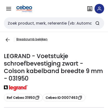
Overslaan
Overslaan
naar
naar
navigatie
inhoud
Zoekveld invoer
Breadcrumb bekijken
LEGRAND - Voetstukje
schroefbevestiging zwart -
Colson kabelband breedte 9 mm
- 031950
Kopiëren
Kopiëren
Ref Cebeo 31950
Cebeo ID 0007463