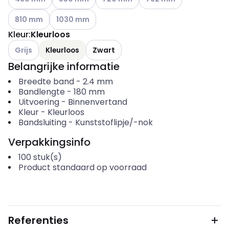
Andere varianten (Huidige combinatie niet mogelijk)
Andere varianten (Huidige combinatie niet mogelij
810 mm
1030 mm
Kleur
:
Kleurloos
Andere varianten (Huidige combinatie niet mogelijk)
Grijs
Kleurloos
Zwart
Belangrijke informatie
Breedte band
-
2.4
mm
Bandlengte
-
180
mm
Uitvoering
-
Binnenvertand
Kleur
-
Kleurloos
Bandsluiting
-
Kunststoflipje/-nok
Verpakkingsinfo
100
stuk(s)
Product standaard op voorraad
Referenties