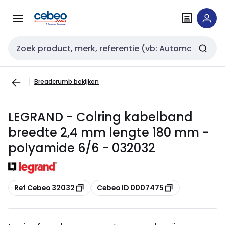
Overslaan
Overslaan
naar
naar
navigatie
inhoud
Zoekveld invoer
Breadcrumb bekijken
LEGRAND - Colring kabelband
breedte 2,4 mm lengte 180 mm -
polyamide 6/6 - 032032
Kopiëren
Kopiëren
Ref Cebeo 32032
Cebeo ID 0007475