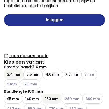
Log in of maak een account aan om de prijs- en
bestelinformatie te bekijken
Inloggen
Toon documentatie
Kies een variant
Breedte band
:
2.4 mm
Andere variante
2.4 mm
3.5 mm
4.6 mm
7.6 mm
8 mm
Andere varianten (Huidige combinatie niet mogelijk)
Andere varianten (Huidige combinatie niet mogelijk)
9 mm
12.6 mm
Bandlengte
:
180 mm
Andere varianten (Huidige c
Andere variante
95 mm
140 mm
180 mm
280 mm
360 mm
Andere varianten (Huidige combinatie niet mogelijk)
Andere varianten (Huidige combinatie niet mogeli
Andere varianten (Huidige combinatie
Andere varianten (Huidig
430 mm
550 mm
720 mm
762 mm