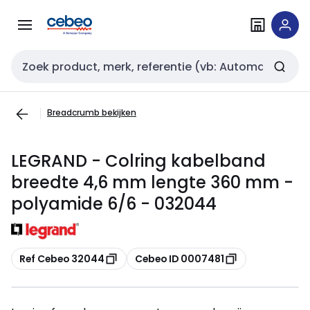
Overslaan
Overslaan
naar
naar
navigatie
inhoud
Zoekveld invoer
Breadcrumb bekijken
LEGRAND - Colring kabelband
breedte 4,6 mm lengte 360 mm -
polyamide 6/6 - 032044
Kopiëren
Kopiëren
Ref Cebeo 32044
Cebeo ID 0007481