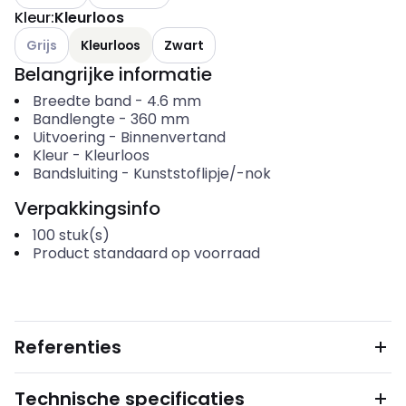
Kleur
:
Kleurloos
Andere varianten (Huidige combinatie niet mogelijk)
Grijs
Kleurloos
Zwart
Belangrijke informatie
Breedte band
-
4.6
mm
Bandlengte
-
360
mm
Uitvoering
-
Binnenvertand
Kleur
-
Kleurloos
Bandsluiting
-
Kunststoflipje/-nok
Verpakkingsinfo
100
stuk(s)
Product standaard op voorraad
Referenties
Technische specificaties