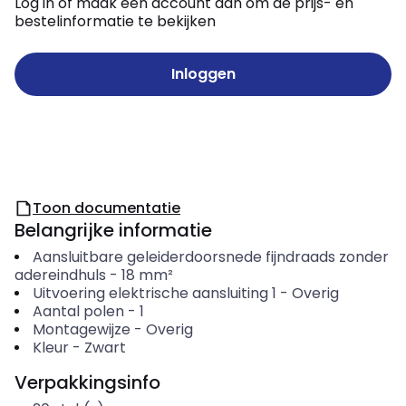
Log in of maak een account aan om de prijs- en
bestelinformatie te bekijken
Inloggen
Toon documentatie
Belangrijke informatie
Aansluitbare geleiderdoorsnede fijndraads zonder
adereindhuls
-
18
mm²
Uitvoering elektrische aansluiting 1
-
Overig
Aantal polen
-
1
Montagewijze
-
Overig
Kleur
-
Zwart
Verpakkingsinfo