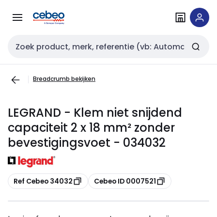
Overslaan
Overslaan
naar
naar
navigatie
inhoud
Zoekveld invoer
Breadcrumb bekijken
LEGRAND - Klem niet snijdend
capaciteit 2 x 18 mm² zonder
bevestigingsvoet - 034032
Kopiëren
Kopiëren
Ref Cebeo 34032
Cebeo ID 0007521