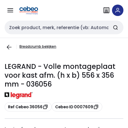
Overslaan
Overslaan
naar
naar
navigatie
inhoud
Zoekveld invoer
Breadcrumb bekijken
LEGRAND - Volle montageplaat
voor kast afm. (h x b) 556 x 356
mm - 036056
Kopiëren
Kopiëren
Ref Cebeo 36056
Cebeo ID 0007609