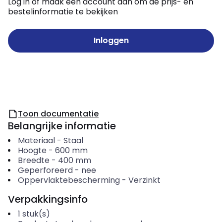
Log in of maak een account aan om de prijs- en
bestelinformatie te bekijken
Inloggen
Toon documentatie
Belangrijke informatie
Materiaal
-
Staal
Hoogte
-
600
mm
Breedte
-
400
mm
Geperforeerd
-
nee
Oppervlaktebescherming
-
Verzinkt
Verpakkingsinfo
1
stuk(s)