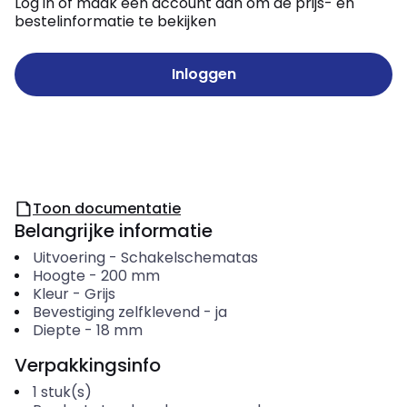
Log in of maak een account aan om de prijs- en
bestelinformatie te bekijken
Inloggen
Toon documentatie
Belangrijke informatie
Uitvoering
-
Schakelschematas
Hoogte
-
200
mm
Kleur
-
Grijs
Bevestiging zelfklevend
-
ja
Diepte
-
18
mm
Verpakkingsinfo
1
stuk(s)