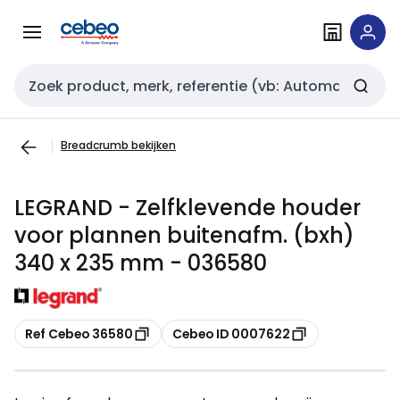
Overslaan
Overslaan
naar
naar
navigatie
inhoud
Zoekveld invoer
Breadcrumb bekijken
LEGRAND - Zelfklevende houder
voor plannen buitenafm. (bxh)
340 x 235 mm - 036580
Kopiëren
Kopiëren
Ref Cebeo 36580
Cebeo ID 0007622