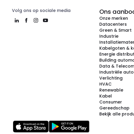
Volg ons op sociale media
Ons aanbo
Onze merken
Datacenters
Green & Smart
Industrie
Installatiemater
Kabelgoten & k
Energie distribu
Building automa
Data & Teleco
Industriële aut
Verlichting
HVAC
Renewable
Kabel
Consumer
Gereedschap
Bekijk alle pro