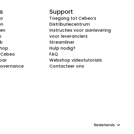
s
Support
eo
Toegang tot Cebeo’s
en
Distributiecentrum
ken
Instructies voor aanlevering
p
voor leveranciers
ub
Streamliner
shop
Hulp nodig?
j Cebeo
FAQ
par
Webshop videotutorials
Governance
Contacteer ons
Taal