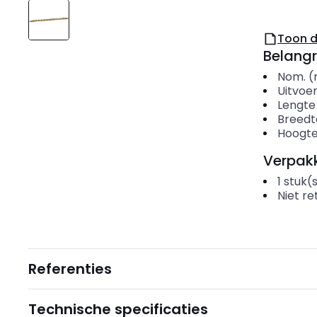
Toon 
Belangr
Nom. (
Uitvoer
Lengte
Breedt
Hoogt
Verpakk
1
stuk(
Niet r
Referenties
Technische specificaties