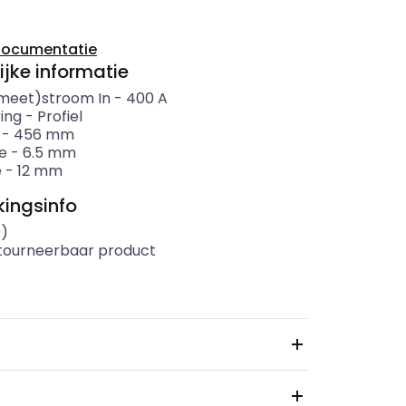
documentatie
ijke informatie
meet)stroom In
-
400
A
ing
-
Profiel
-
456
mm
e
-
6.5
mm
e
-
12
mm
ingsinfo
s)
etourneerbaar product