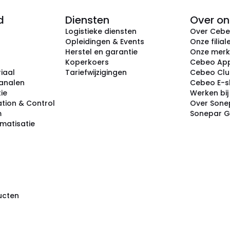
d
Diensten
Over on
Logistieke diensten
Over Ceb
Opleidingen & Events
Onze filial
Herstel en garantie
Onze mer
Koperkoers
Cebeo Ap
iaal
Tariefwijzigingen
Cebeo Cl
analen
Cebeo E-
tie
Werken bi
tion & Control
Over Sone
m
Sonepar 
omatisatie
ducten