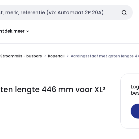
ntdek meer
Stroomrails - busbars
Koperrail
Aardingsstaaf met gaten lengte 4
Log
ten lengte 446 mm voor XL³
bes