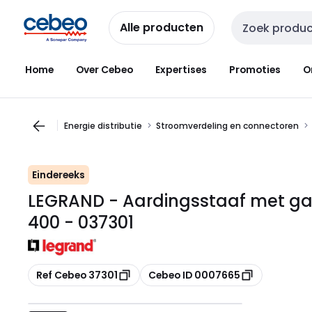
Overslaan
Overslaan
naar
naar
Alle producten
Zoekveld invoer
navigatie
inhoud
Home
Over Cebeo
Expertises
Promoties
O
Energie distributie
Stroomverdeling en connectoren
Eindereeks
LEGRAND - Aardingsstaaf met ga
400 - 037301
Kopiëren
Kopiëren
Ref Cebeo 37301
Cebeo ID 0007665