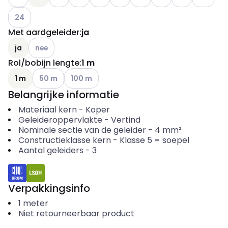
Andere varianten (Huidige combinatie niet mogelijk)
24
Met aardgeleider
:
ja
Andere varianten (Huidige combinatie niet mogelijk)
ja
nee
Rol/bobijn lengte
:
1 m
Andere varianten (Huidige combinatie niet mogelijk)
Andere varianten (Huidige combinatie niet mog
1 m
50 m
100 m
Belangrijke informatie
Materiaal kern
-
Koper
Geleideroppervlakte
-
Vertind
Nominale sectie van de geleider
-
4
mm²
Constructieklasse kern
-
Klasse 5 = soepel
Aantal geleiders
-
3
Verpakkingsinfo
1
meter
Niet retourneerbaar product