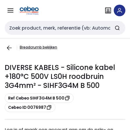
Overslaan
Overslaan
naar
naar
navigatie
inhoud
Zoekveld invoer
Breadcrumb bekijken
DIVERSE KABELS - Silicone kabel
+180°C 500V LS0H roodbruin
3G4mm² - SIHF3G4M B 500
Kopiëren
Ref Cebeo SIHF3G4M B 500
Kopiëren
Cebeo ID 0076987
Log in of maak een account aan om de prijs- en