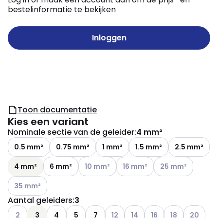
bestelinformatie te bekijken
Inloggen
Toon documentatie
Kies een variant
Nominale sectie van de geleider
:
4 mm²
0.5 mm²
0.75 mm²
1 mm²
1.5 mm²
2.5 mm²
Andere varianten (Huidige combinatie nie
Andere varianten (Huidige com
Andere varianten (
4 mm²
6 mm²
10 mm²
16 mm²
25 mm²
Andere varianten (Huidige combinatie niet mogelijk)
35 mm²
Aantal geleiders
:
3
Andere varianten (Huidige combinatie niet mogelijk)
Andere varianten (Huidige combin
Andere varianten (Huidige 
Andere varianten (Hui
Andere variante
Andere va
2
3
4
5
7
12
14
16
18
20