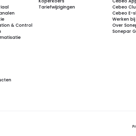
Koperkoers
Cebeo Ap
iaal
Tariefwijzigingen
Cebeo Cl
analen
Cebeo E-
tie
Werken bi
tion & Control
Over Sone
m
Sonepar 
omatisatie
ducten
Pr