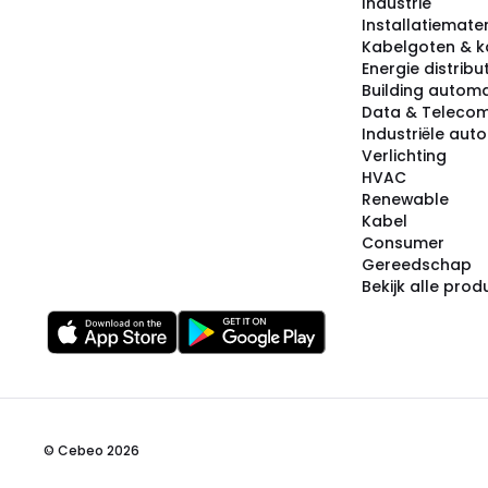
Industrie
Installatiemater
Kabelgoten & k
Energie distribu
Building automa
Data & Teleco
Industriële aut
Verlichting
HVAC
Renewable
Kabel
Consumer
Gereedschap
Bekijk alle pro
© Cebeo 2026