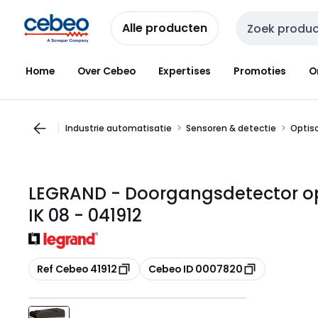
Overslaan
Overslaan
naar
naar
Alle producten
Zoekveld invoer
navigatie
inhoud
Home
Over Cebeo
Expertises
Promoties
O
Industrie automatisatie
Sensoren & detectie
Optis
LEGRAND - Doorgangsdetector opti
IK 08 - 041912
Kopiëren
Kopiëren
Ref Cebeo 41912
Cebeo ID 0007820