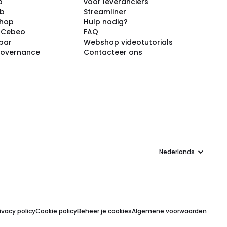
p
voor leveranciers
ub
Streamliner
shop
Hulp nodig?
j Cebeo
FAQ
par
Webshop videotutorials
Governance
Contacteer ons
Taal
ivacy policy
Cookie policy
Beheer je cookies
Algemene voorwaarden