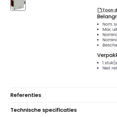
Toon 
Belangr
Nom. s
Max. u
Nomina
Nomina
Besche
Verpakk
1
stuk(
Niet r
Referenties
Technische specificaties