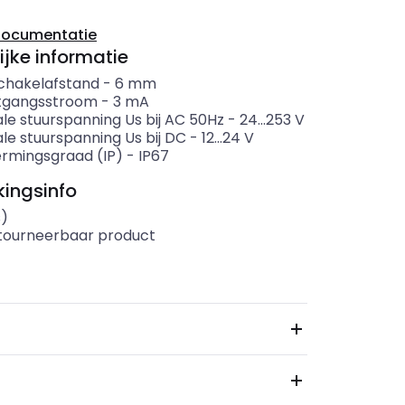
documentatie
ijke informatie
chakelafstand
-
6
mm
itgangsstroom
-
3
mA
le stuurspanning Us bij AC 50Hz
-
24...253
V
le stuurspanning Us bij DC
-
12...24
V
rmingsgraad (IP)
-
IP67
ingsinfo
s)
etourneerbaar product