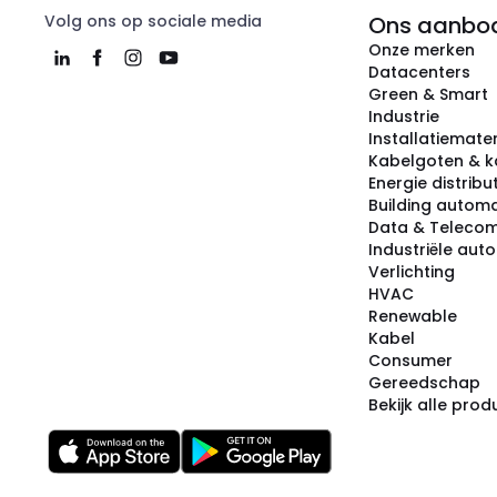
Volg ons op sociale media
Ons aanbo
Onze merken
Datacenters
Green & Smart
Industrie
Installatiemater
Kabelgoten & k
Energie distribu
Building automa
Data & Teleco
Industriële aut
Verlichting
HVAC
Renewable
Kabel
Consumer
Gereedschap
Bekijk alle pro