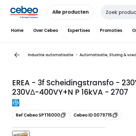
Overslaan
Overslaan
naar
naar
Alle producten
Zoekveld invoer
navigatie
inhoud
Home
Over Cebeo
Expertises
Promoties
O
Industrie automatisatie
Automatisatie, Sturing & voe
EREA - 3f Scheidingstransfo - 2
230V∆-400VY+N P 16kVA - 2707
Kopiëren
Kopiëren
Ref Cebeo SPT16000
Cebeo ID 0079715