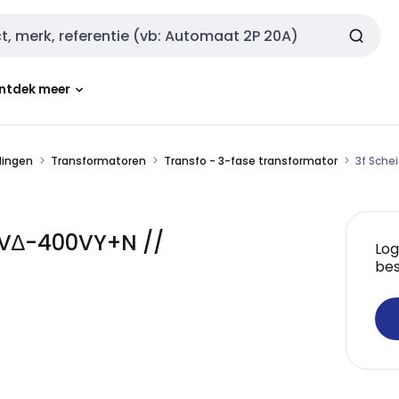
ntdek meer
dingen
Transformatoren
Transfo - 3-fase transformator
3f Sche
30V∆-400VY+N //
Log
bes