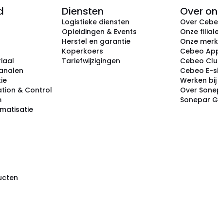
d
Diensten
Over on
Logistieke diensten
Over Ceb
Opleidingen & Events
Onze filial
Herstel en garantie
Onze mer
Koperkoers
Cebeo Ap
iaal
Tariefwijzigingen
Cebeo Cl
analen
Cebeo E-
tie
Werken bi
tion & Control
Over Sone
m
Sonepar 
omatisatie
ducten