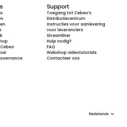
s
Support
eo
Toegang tot Cebeo’s
en
Distributiecentrum
ken
Instructies voor aanlevering
p
voor leveranciers
ub
Streamliner
shop
Hulp nodig?
j Cebeo
FAQ
par
Webshop videotutorials
Governance
Contacteer ons
Taal