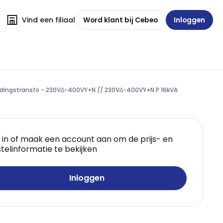
Vind een filiaal
Word klant bij Cebeo
Inloggen
idingstransfo - 230V∆-400VY+N // 230V∆-400VY+N P 16kVA
 in of maak een account aan om de prijs- en
telinformatie te bekijken
Inloggen