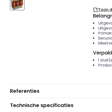
Toon 
Belangr
Uitgevo
Uitgev
Primair
Secund
Meetv
Verpakk
1
stuk(
Produc
Referenties
Technische specificaties