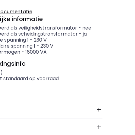
documentatie
ijke informatie
erd als veiligheidstransformator
-
nee
oerd als scheidingstransformator
-
ja
e spanning 1
-
230
V
aire spanning 1
-
230
V
ermogen
-
16000
VA
ingsinfo
s)
t standaard op voorraad