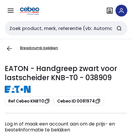
Overslaan
Overslaan
naar
naar
navigatie
inhoud
Zoekveld invoer
Breadcrumb bekijken
EATON - Handgreep zwart voor
lastscheider KNB-T0 - 038909
Kopiëren
Kopiëren
Ref Cebeo KNBT0
Cebeo ID 0081974
Log in of maak een account aan om de prijs- en
bestelinformatie te bekijken