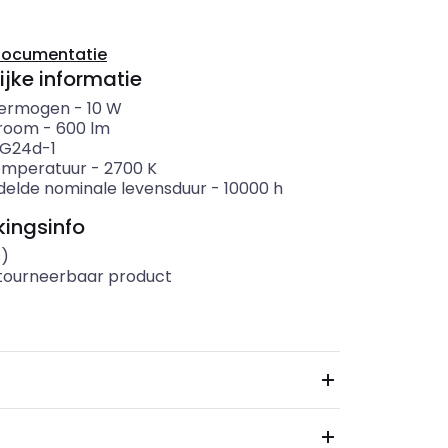
documentatie
ijke informatie
ermogen
-
10
W
troom
-
600
lm
G24d-1
emperatuur
-
2700
K
elde nominale levensduur
-
10000
h
ingsinfo
s)
etourneerbaar product