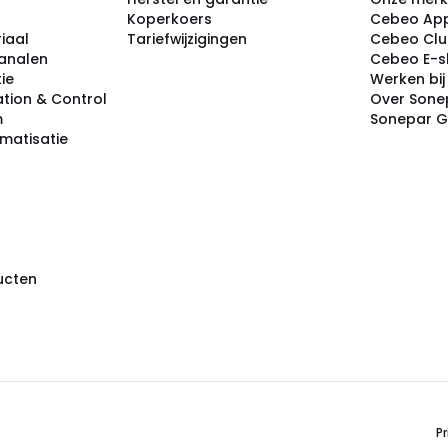
Koperkoers
Cebeo Ap
iaal
Tariefwijzigingen
Cebeo Cl
analen
Cebeo E-
tie
Werken bi
tion & Control
Over Sone
m
Sonepar 
omatisatie
ducten
Pr