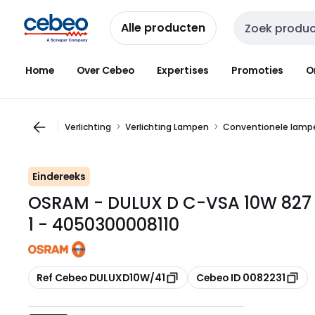
Overslaan
Overslaan
naar
naar
Alle producten
Zoekveld invoer
navigatie
inhoud
Home
Over Cebeo
Expertises
Promoties
O
Verlichting
Verlichting Lampen
Conventionele lampe
Eindereeks
OSRAM - DULUX D C-VSA 10W 827 
1 - 4050300008110
Kopiëren
Kopiëren
Ref Cebeo DULUXD10W/41
Cebeo ID 0082231