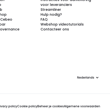
p
voor leveranciers
ub
Streamliner
shop
Hulp nodig?
j Cebeo
FAQ
par
Webshop videotutorials
Governance
Contacteer ons
Taal
ivacy policy
Cookie policy
Beheer je cookies
Algemene voorwaarden