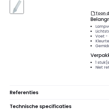
Toon 
Belangr
Lampv
Lichts
Voet
-
Kleurt
Gemidd
Verpakk
1
stuk(
Niet r
Referenties
Technische specificaties