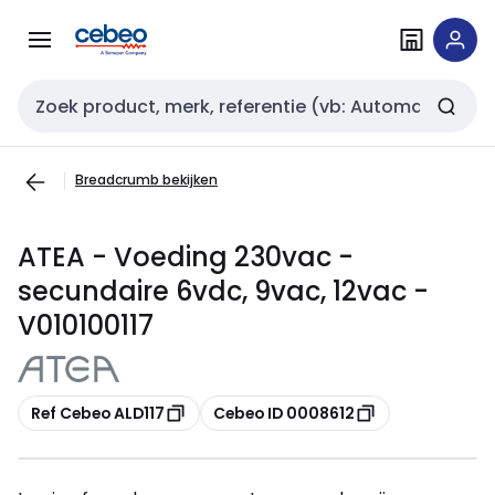
Overslaan
Overslaan
naar
naar
navigatie
inhoud
Zoekveld invoer
Breadcrumb bekijken
ATEA - Voeding 230vac -
secundaire 6vdc, 9vac, 12vac -
V010100117
Kopiëren
Kopiëren
Ref Cebeo ALD117
Cebeo ID 0008612