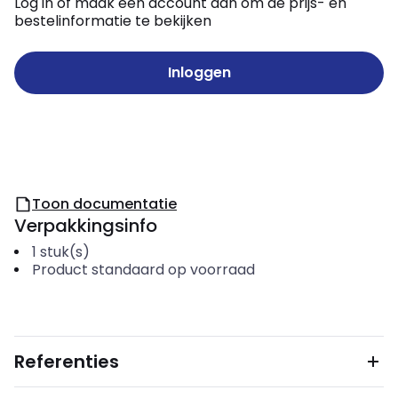
Log in of maak een account aan om de prijs- en
bestelinformatie te bekijken
Inloggen
Toon documentatie
Verpakkingsinfo
1
stuk(s)
Product standaard op voorraad
Referenties