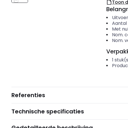
Toon 
Belangr
Uitvoer
Aantal
Met nu
Nom. c
Nom. v
Verpakk
1
stuk(
Produc
Referenties
Technische specificaties
Gedetailleerde beschrijving