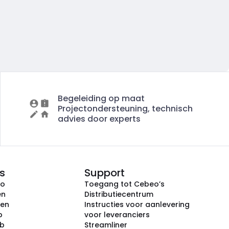
Begeleiding op maat
Projectondersteuning, technisch
advies door experts
s
Support
eo
Toegang tot Cebeo’s
en
Distributiecentrum
ken
Instructies voor aanlevering
p
voor leveranciers
ub
Streamliner