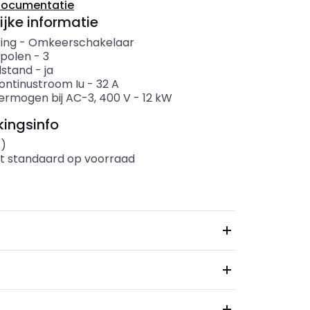
documentatie
ijke informatie
ing
-
Omkeerschakelaar
 polen
-
3
lstand
-
ja
ontinustroom Iu
-
32
A
ermogen bij AC-3, 400 V
-
12
kW
ingsinfo
s)
t standaard op voorraad