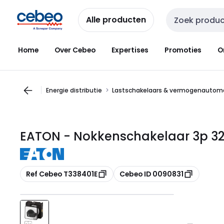
Overslaan
Overslaan
naar
naar
Alle producten
Zoekveld invoer
navigatie
inhoud
Home
Over Cebeo
Expertises
Promoties
O
Energie distributie
Lastschakelaars & vermogenautom
EATON - Nokkenschakelaar 3p 32
Kopiëren
Kopiëren
Ref Cebeo T338401E
Cebeo ID 0090831