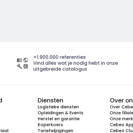
+1.900.000 referenties
Vind alles wat je nodig hebt in onze
uitgebreide catalogus
d
Diensten
Over on
Logistieke diensten
Over Ceb
Opleidingen & Events
Onze filial
Herstel en garantie
Onze mer
Koperkoers
Cebeo Ap
iaal
Tariefwijzigingen
Cebeo Cl