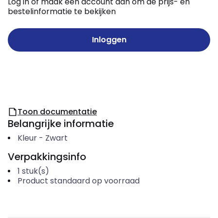
Log in of maak een account aan om de prijs- en
bestelinformatie te bekijken
Inloggen
Toon documentatie
Belangrijke informatie
Kleur
-
Zwart
Verpakkingsinfo
1
stuk(s)
Product standaard op voorraad