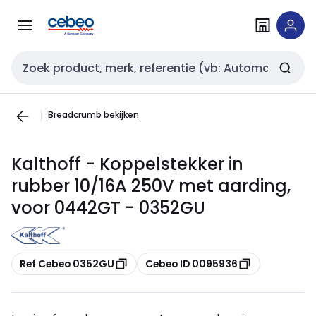
Overslaan
Overslaan
naar
naar
navigatie
inhoud
Zoekveld invoer
Breadcrumb bekijken
Kalthoff - Koppelstekker in
rubber 10/16A 250V met aarding,
voor 0442GT - 0352GU
Kopiëren
Kopiëren
Ref Cebeo 0352GU
Cebeo ID 0095936