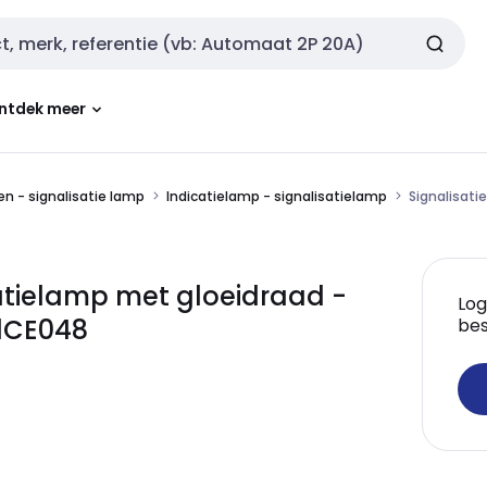
ntdek meer
n - signalisatie lamp
Indicatielamp - signalisatielamp
Signalisati
atielamp met gloeidraad -
Log
L1CE048
bes