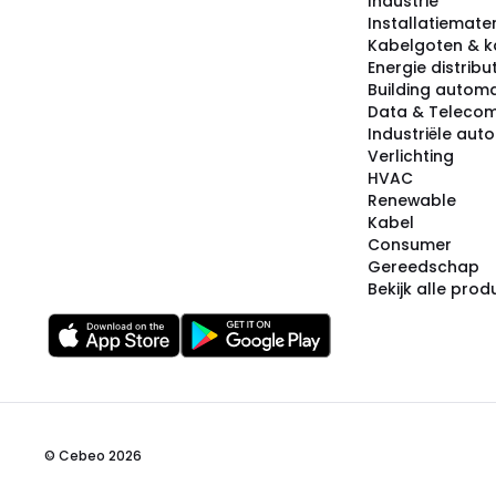
Industrie
Installatiemater
Kabelgoten & k
Energie distribu
Building automa
Data & Teleco
Industriële aut
Verlichting
HVAC
Renewable
Kabel
Consumer
Gereedschap
Bekijk alle pro
© Cebeo 2026