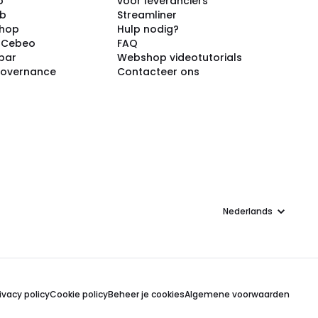
p
voor leveranciers
ub
Streamliner
shop
Hulp nodig?
j Cebeo
FAQ
par
Webshop videotutorials
Governance
Contacteer ons
Taal
ivacy policy
Cookie policy
Beheer je cookies
Algemene voorwaarden