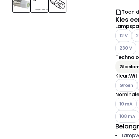
Toon 
Kies ee
Lampspa
Andere var
And
12 V
2
Andere var
230 V
Technolo
Gloeila
Kleur
:
Wit
Andere var
Groen
Nominale
Andere var
A
10 mA
Andere var
108 mA
Belangr
Lampv