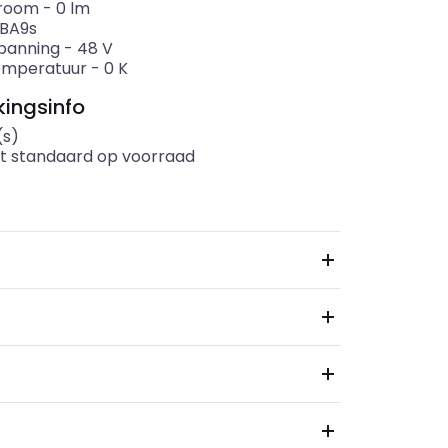
troom
-
0
lm
BA9s
panning
-
48
V
emperatuur
-
0
K
ingsinfo
(s)
t standaard op voorraad