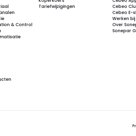
Koperkoers
Cebeo Ap
iaal
Tariefwijzigingen
Cebeo Cl
analen
Cebeo E-
tie
Werken bi
tion & Control
Over Sone
m
Sonepar 
omatisatie
ducten
Pr