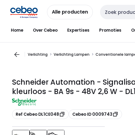
Overslaan
Overslaan
naar
naar
Alle producten
Zoekveld invoer
navigatie
inhoud
Home
Over Cebeo
Expertises
Promoties
O
Verlichting
Verlichting Lampen
Conventionele lampe
Schneider Automation - Signalis
kleurloos - BA 9s - 48V 2,6 W - D
Kopiëren
Kopiëren
Ref Cebeo DL1CE048
Cebeo ID 0009743