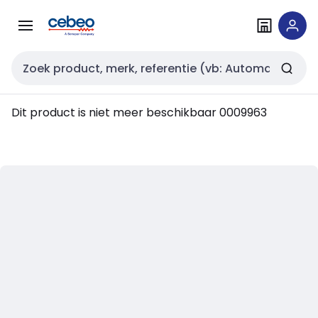
Overslaan
Overslaan
naar
naar
navigatie
inhoud
Zoekveld invoer
Dit product is niet meer beschikbaar
0009963