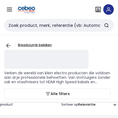
Overslaan
Overslaan
naar
naar
navigatie
inhoud
Zoekveld invoer
Breadcrumb bekijken
Verken de wereld van klein electro producten die voldoen
aan al je professionele behoeften. Van stofzuigers zonder
zak en staafmixers tot HDMI High Speed kabels en
stoomgeneratoren, deze producten combineren
functionaliteit en betrouwbaarheid om je werk eenvoudiger
Alle filters
te maken. Je zult zien dat deze tools je helpen bij het
installeren, repareren en onderhouden van verschillende
elektrische apparaten. Duik in de variëteit van merken zoals
product
Sorteer op
BORETTI, MIELE, INTRONICS ACT, Samsung, DOMO, ROWENTA,
Philips, CALOR, BOSCH, MOULINEX, Siemens, en BRAUN. Elk
merk biedt een reeks producten die speciaal zijn